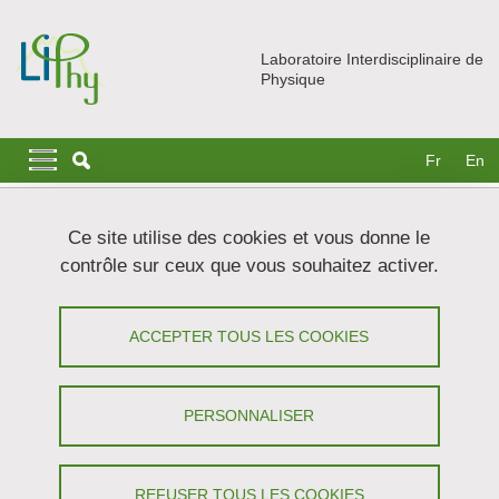
Aller au contenu principal
Gestion des cookies
Laboratoire Interdisciplinaire de
Physique
Navigation principale
Navigation principale mobile
Fr
En
Fil d'Ariane
Accueil
Recherche
Equipes
LAME
Ce site utilise des cookies et vous donne le
Spectroscopie d’absorption ultra-sensible
contrôle sur ceux que vous souhaitez activer.
La vapeur d’eau : transitions rovibrationnelles, base de
données et continuum
ACCEPTER TOUS LES COOKIES
La vapeur d’eau : transitions
rovibrationnelles, base de données et
PERSONNALISER
continuum
Partager sur Facebook
Partager sur LinkedIn
REFUSER TOUS LES COOKIES
Imprimer
Partager