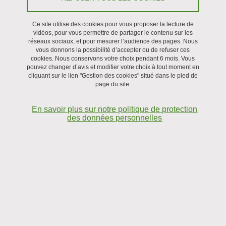
Partager l'URL de cette page
Ce site utilise des cookies pour vous proposer la lecture de
vidéos, pour vous permettre de partager le contenu sur les
réseaux sociaux, et pour mesurer l’audience des pages. Nous
vous donnons la possibilité d’accepter ou de refuser ces
cookies. Nous conservons votre choix pendant 6 mois. Vous
pouvez changer d’avis et modifier votre choix à tout moment en
cliquant sur le lien "Gestion des cookies" situé dans le pied de
page du site.
En savoir plus sur notre politique de protection
des données personnelles
La connaissance du spectre d’absorption de la vapeur
d’eau (70 % de l’effet de serre atmosphérique !) est à
l’heure actuelle insuffisante pour rendre compte
précisément de l’absorption de la lumière solaire par notre