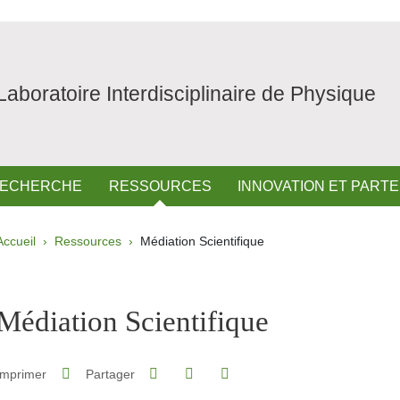
Laboratoire Interdisciplinaire de Physique
ECHERCHE
RESSOURCES
INNOVATION ET PART
Fil d'Ariane
Accueil
Ressources
Médiation Scientifique
pale Sidebar
Médiation Scientifique
Partager sur Facebook
Partager sur LinkedIn
Imprimer
Partager
Partager l'URL de cette page