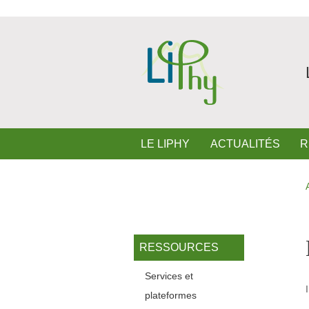
Aller au contenu principal
Gestion des cookies
Navigation principale
LE LIPHY
ACTUALITÉS
R
Navigation princi
RESSOURCES
Services et
plateformes