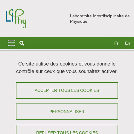
Aller au contenu principal
Gestion des cookies
Laboratoire Interdisciplinaire de
Physique
Navigation principale
Navigation principale mobile
Fr
En
Fil d'Ariane
Accueil
Le LIPhy
Ce site utilise des cookies et vous donne le
contrôle sur ceux que vous souhaitez activer.
Le LIPhy
ACCEPTER TOUS LES COOKIES
Partager sur Facebook
Partager sur LinkedIn
Imprimer
Partager
Partager l'URL de cette page
PERSONNALISER
Le laboratoire est une unité mixte
CNRS
-
Université Grenoble
Alpes
(UMR5588), dirigée par Bahram Houchmandzadeh
REFUSER TOUS LES COOKIES
(Directeur) et Irène Ventrillard (Directrice Adjointe).