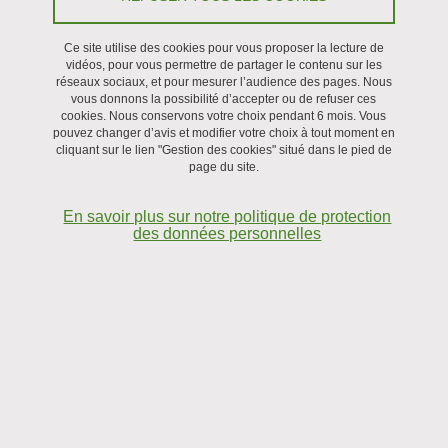
Ce site utilise des cookies pour vous proposer la lecture de
vidéos, pour vous permettre de partager le contenu sur les
réseaux sociaux, et pour mesurer l’audience des pages. Nous
vous donnons la possibilité d’accepter ou de refuser ces
cookies. Nous conservons votre choix pendant 6 mois. Vous
pouvez changer d’avis et modifier votre choix à tout moment en
cliquant sur le lien "Gestion des cookies" situé dans le pied de
page du site.
En savoir plus sur notre politique de protection
des données personnelles
Le laboratoire interdisciplinaire de Physique (LIPhy) hérite de la
tradition du laboratoire de physique générale de l’université de
Grenoble, reconnu par le CNRS dès 1966. Depuis 2007, le
laboratoire s’est largement tourné vers les interfaces de la
physique avec d’autres disciplines, en particulier les sciences de la
vie et les sciences de l’environnement, la mécanique ou les
mathématiques appliquées.
La physique est vue au LIPhy comme n’étant pas restreinte à un
champ d’application particulier : elle est une méthode générale