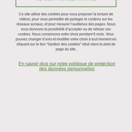
Membres de l'équipe
|
Publications
Ce site utilise des cookies pour vous proposer la lecture de
vidéos, pour vous permettre de partager le contenu sur les
réseaux sociaux, et pour mesurer l’audience des pages. Nous
vous donnons la possibilité d’accepter ou de refuser ces
cookies. Nous conservons votre choix pendant 6 mois. Vous
pouvez changer d’avis et modifier votre choix à tout moment en
Les activités de recherche de notre équipe sont basées sur
cliquant sur le lien "Gestion des cookies" situé dans le pied de
un fort
développement instrumental de techniques de
page du site.
spectroscopie
d'absorption laser de haute
En savoir plus sur notre politique de protection
sensibilité/haute précision. En particulier, nous exploitons
des données personnelles
des cavités optiques de haute finesse afin d’augmenter
l'interaction de la lumière avec un échantillon (gazeux)
pour atteindre des longueurs de trajet d'absorption effectif
de plusieurs centaines de km permettant d’obtenir des
-12
-10
-1
sensibilités en absorption entre 10
et 10
cm
pour
les spectres enregistrés. De plus, l’utilisation d’un peigne
de fréquences optiques référencé à une horloge rubidium
et à un système GPS permet de déterminer l’échelle en
fréquence de ces spectres avec une très grande exactitude.