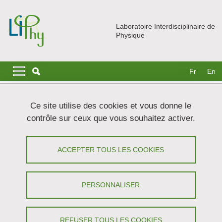
Aller au contenu principal
Gestion des cookies
Laboratoire Interdisciplinaire de
Physique
Navigation principale
Navigation principale mobile
Fr
En
Fil d'Ariane
Accueil
Recherche
Equipes
LAME
Ce site utilise des cookies et vous donne le
contrôle sur ceux que vous souhaitez activer.
LAME : LAsers, Molécules et
Environnement
ACCEPTER TOUS LES COOKIES
Partager sur Facebook
Partager sur LinkedIn
Imprimer
Partager
PERSONNALISER
Partager l'URL de cette page
REFUSER TOUS LES COOKIES