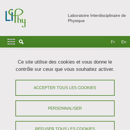
Aller au contenu principal
Gestion des cookies
Laboratoire Interdisciplinaire de
Physique
Navigation principale
Navigation principale mobile
Fr
En
Fil d'Ariane
Accueil
Données personnelles
Ce site utilise des cookies et vous donne le
contrôle sur ceux que vous souhaitez activer.
Données personnelles : politique
générale de protection des données à
ACCEPTER TOUS LES COOKIES
caractère personnel
PERSONNALISER
Partager sur Facebook
Partager sur LinkedIn
Imprimer
Partager
Partager l'URL de cette page
REFUSER TOUS LES COOKIES