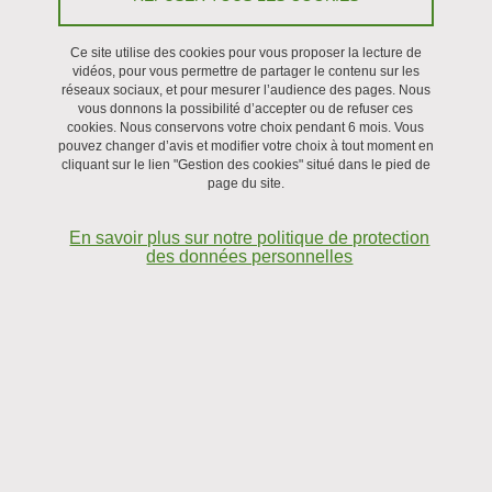
Préambule
Ce site utilise des cookies pour vous proposer la lecture de
Que vous soyez étudiant, membre du personnel, partenaire
vidéos, pour vous permettre de partager le contenu sur les
réseaux sociaux, et pour mesurer l’audience des pages. Nous
externe, fournisseur ou simple visiteur, l’Université Grenoble Alpes
vous donnons la possibilité d’accepter ou de refuser ces
accorde une attention constante à la protection de vos données
cookies. Nous conservons votre choix pendant 6 mois. Vous
pouvez changer d’avis et modifier votre choix à tout moment en
personnelles.
cliquant sur le lien "Gestion des cookies" situé dans le pied de
page du site.
Soucieuse de garantir un haut niveau de conformité, l’Université
Grenoble Alpes place la protection des données au cœur de ses
En savoir plus sur notre politique de protection
priorités. Elle veille en permanence à l’application du Règlement
des données personnelles
(UE) 2016/679 du 27 avril 2016, dit règlement général sur la
protection des données (RGPD), ainsi que de la loi "Informatique
et Libertés" du 6 janvier 1978 dans sa version en vigueur.
La présente politique de protection des données personnelles a
pour objectif de vous informer, de manière claire, accessible et
transparente, sur les traitements mis en œuvre par l’Université
ainsi que sur les droits dont vous disposez à ce sujet.