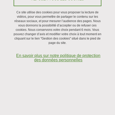
Recrutement
Ce site utilise des cookies pour vous proposer la lecture de
vidéos, pour vous permettre de partager le contenu sur les
réseaux sociaux, et pour mesurer l’audience des pages. Nous
vous donnons la possibilité d’accepter ou de refuser ces
cookies. Nous conservons votre choix pendant 6 mois. Vous
pouvez changer d’avis et modifier votre choix à tout moment en
cliquant sur le lien "Gestion des cookies" situé dans le pied de
page du site.
En savoir plus sur notre politique de protection
des données personnelles
Sujet de thèse
La propagation de micro-organismes pathogènes à partir de la
surface d'équipements contaminés constitue un enjeu majeur de
santé publique, à l'origine d'infections nosocomiales ou de