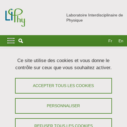
Aller au contenu principal
Gestion des cookies
Laboratoire Interdisciplinaire de
Physique
Navigation principale
Navigation principale mobile
Fr
En
Fil d'Ariane
Accueil
Nous rejoindre
Thèses
Ce site utilise des cookies et vous donne le
Colonisation bactérienne des surfaces en présence de stress
contrôle sur ceux que vous souhaitez activer.
mécanique
Colonisation bactérienne des surfaces
ACCEPTER TOUS LES COOKIES
en présence de stress mécanique
PERSONNALISER
Partager sur Facebook
Partager sur LinkedIn
Imprimer
Partager
Partager l'URL de cette page
REFUSER TOUS LES COOKIES