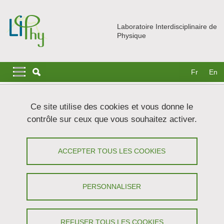
Aller au contenu principal
Gestion des cookies
Laboratoire Interdisciplinaire de
Physique
Navigation principale
Navigation principale mobile
Fr
En
Fil d'Ariane
Accueil
Recherche
Equipes
EcCEL
Ce site utilise des cookies et vous donne le
Expériences sur l'écoulement du sang
contrôle sur ceux que vous souhaitez activer.
Expériences sur l'écoulement du sang et
ACCEPTER TOUS LES COOKIES
l'interaction sang-endothélium
Partager sur Facebook
Partager sur LinkedIn
PERSONNALISER
Imprimer
Partager
Partager l'URL de cette page
REFUSER TOUS LES COOKIES