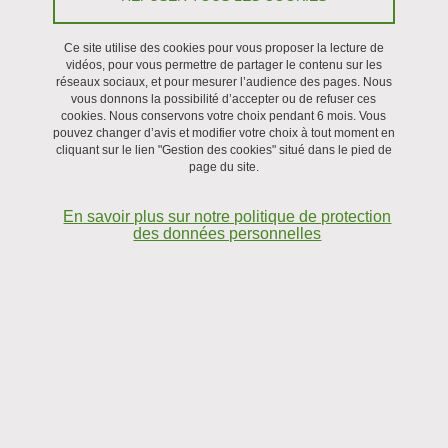
Ce site utilise des cookies pour vous proposer la lecture de
vidéos, pour vous permettre de partager le contenu sur les
réseaux sociaux, et pour mesurer l’audience des pages. Nous
vous donnons la possibilité d’accepter ou de refuser ces
cookies. Nous conservons votre choix pendant 6 mois. Vous
pouvez changer d’avis et modifier votre choix à tout moment en
cliquant sur le lien "Gestion des cookies" situé dans le pied de
page du site.
En savoir plus sur notre politique de protection
Des expériences sont réalisées dans des canaux microfluidiques
des données personnelles
(réseaux simples et complexes) pour étudier l'apparition
d'agrégats sanguins dans des conditions d'écoulement. Nous
étudions également le colmatage des globules rouges dans les
constrictions. Des études sur le sang pathologique (tel que le
diabète) sont initiées en collaboration avec l'hôpital de Grenoble.
L'analyse de ce problème sera également réalisée dans des
réseaux microfluidiques recouverts de cellules endothéliales afin
d'analyser l'interaction entre les cellules circulantes et
l'endothélium, et d'identifier les événements anormaux dus à des