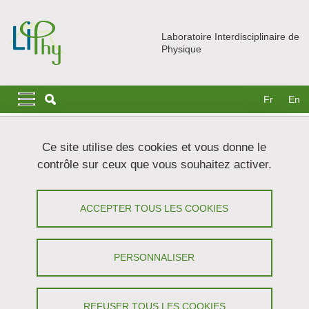
Aller au contenu principal
Gestion des cookies
Laboratoire Interdisciplinaire de
Physique
Navigation principale
Navigation principale mobile
Fr
En
Fil d'Ariane
Accueil
Recherche
Equipes
EcCEL
Ce site utilise des cookies et vous donne le
Interaction flux sanguin - signalisation biochimique
contrôle sur ceux que vous souhaitez activer.
Interaction entre le flux sanguin et la
ACCEPTER TOUS LES COOKIES
signalisation biochimique
Partager sur Facebook
Partager sur LinkedIn
PERSONNALISER
Imprimer
Partager
Partager l'URL de cette page
REFUSER TOUS LES COOKIES