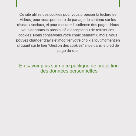
Ce site utilise des cookies pour vous proposer la lecture de
vidéos, pour vous permettre de partager le contenu sur les
réseaux sociaux, et pour mesurer l’audience des pages. Nous
vous donnons la possibilité d’accepter ou de refuser ces
cookies. Nous conservons votre choix pendant 6 mois. Vous
pouvez changer d’avis et modifier votre choix à tout moment en
cliquant sur le lien "Gestion des cookies" situé dans le pied de
page du site.
En savoir plus sur notre politique de protection
des données personnelles
Les globules rouges (RBC) sous flux peuvent libérer de l'ATP qui
réagit avec les récepteurs endothéliaux conduisant à la génération
de calcium et d'oxyde nitrique afin de réguler le flux sanguin. Des
simulations (en géométrie simple et complexe) sont réalisées pour
analyser le couplage entre les GR et les cellules endothéliales.
Des situations pathologiques sont également envisagées, comme
la façon dont les agrégats sanguins et/ou les obstacles (comme
les plaques lipidiques) peuvent affecter la régulation du flux
sanguin.