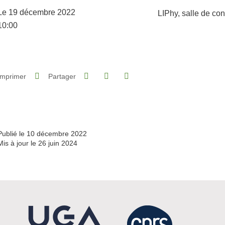
Complément lieu
Le 19 décembre 2022
LIPhy, salle de co
Complément date
10:00
Partager sur Facebook
Partager sur LinkedIn
Imprimer
Partager
Partager l'URL de cette page
Publié le 10 décembre 2022
Mis à jour le 26 juin 2024