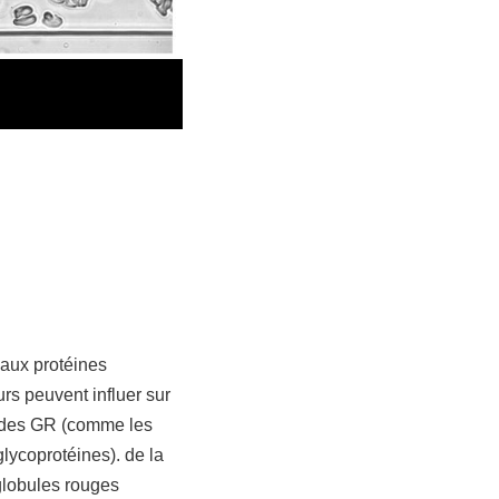
 aux protéines
urs peuvent influer sur
s des GR (comme les
 glycoprotéines). de la
 globules rouges