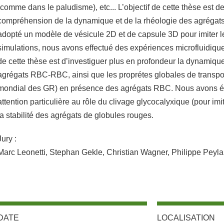
(comme dans le paludisme), etc... L’objectif de cette thèse est de
compréhension de la dynamique et de la rhéologie des agréga
adopté un modèle de vésicule 2D et de capsule 3D pour imiter 
simulations, nous avons effectué des expériences microfluidiques
de cette thèse est d’investiguer plus en profondeur la dynamique
agrégats RBC-RBC, ainsi que les proprétes globales de transpo
mondial des GR) en présence des agrégats RBC. Nous avons é
attention particulière au rôle du clivage glycocalyxique (pour im
la stabilité des agrégats de globules rouges.
Jury :
Marc Leonetti, Stephan Gekle, Christian Wagner, Philippe Peyla
DATE
LOCALISATION