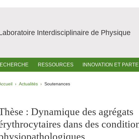
Laboratoire Interdisciplinaire de Physique
ECHERCHE
RESSOURCES
INNOVATION ET PART
Fil d'Ariane
Accueil
Actualités
Soutenances
pale Sidebar
Thèse : Dynamique des agrégats
érythrocytaires dans des conditio
physiopathologiques