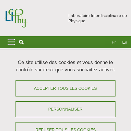
Aller au contenu principal
Gestion des cookies
Laboratoire Interdisciplinaire de
Physique
Navigation principale
Navigation principale mobile
Fr
En
Fil d'Ariane
Accueil
Actualités
Soutenances
Ce site utilise des cookies et vous donne le
PhD defence: Agrégation des globules rouges et margination
contrôle sur ceux que vous souhaitez activer.
des plaquettes : simulation et intelligence artificielle - Mariam
Dynar (ECCEL)
ACCEPTER TOUS LES COOKIES
Soutenance de thèse : Agrégation des
globules rouges et margination des
PERSONNALISER
plaquettes : simulation et intelligence
artificielle - Mariam Dynar (ECCEL)
REFUSER TOUS LES COOKIES