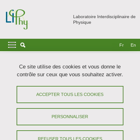
Aller au contenu principal
Gestion des cookies
Laboratoire Interdisciplinaire de
Physique
Navigation principale
Navigation principale mobile
Fr
En
Fil d'Ariane
Accueil
Actualités
À la une
Ce site utilise des cookies et vous donne le
L’interaction entre les macrophages et leur milieu environnant
contrôle sur ceux que vous souhaitez activer.
affecte leur fonctionnement
L’interaction entre les macrophages et
ACCEPTER TOUS LES COOKIES
leur milieu environnant affecte leur
fonctionnement
PERSONNALISER
Partager sur Facebook
Partager sur LinkedIn
Imprimer
Partager
REFUSER TOUS LES COOKIES
Partager l'URL de cette page