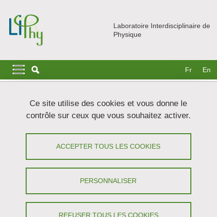
Aller au contenu principal
Gestion des cookies
Laboratoire Interdisciplinaire de
Physique
Navigation principale
Navigation principale mobile
Fr
En
Fil d'Ariane
Accueil
Actualités
Ça s'est passé au LIPhy
Ce site utilise des cookies et vous donne le
contrôle sur ceux que vous souhaitez activer.
Contrôler l’activité des canaux ioniques
à l’aide de toxines photo-activables
ACCEPTER TOUS LES COOKIES
Partager sur Facebook
Partager sur LinkedIn
Imprimer
Partager
PERSONNALISER
Partager l'URL de cette page
Parution
/
Recherche
REFUSER TOUS LES COOKIES