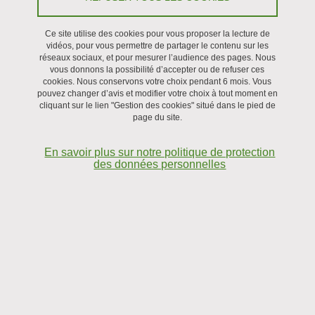
Le 9 février 2022
Ce site utilise des cookies pour vous proposer la lecture de
vidéos, pour vous permettre de partager le contenu sur les
réseaux sociaux, et pour mesurer l’audience des pages. Nous
vous donnons la possibilité d’accepter ou de refuser ces
cookies. Nous conservons votre choix pendant 6 mois. Vous
pouvez changer d’avis et modifier votre choix à tout moment en
cliquant sur le lien "Gestion des cookies" situé dans le pied de
page du site.
En savoir plus sur notre politique de protection
des données personnelles
Images d’un neurone pyramidal L5 par rapport à la position du spot
d’illumination UV (405 nm)
Les toxines photo-activables ciblant les canaux ioniques,
dérivées des venins animaux, donnent l’opportunité de
contrôler l’activité des cellules excitables avec une grande