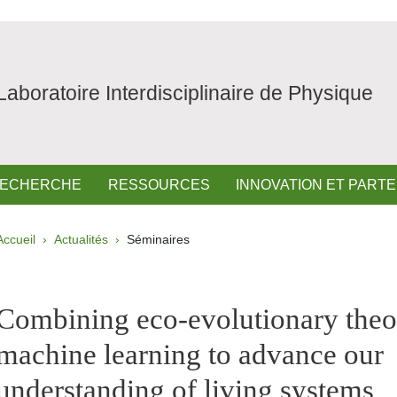
Laboratoire Interdisciplinaire de Physique
ECHERCHE
RESSOURCES
INNOVATION ET PART
Fil d'Ariane
Accueil
Actualités
Séminaires
pale Sidebar
Combining eco-evolutionary theo
machine learning to advance our
understanding of living systems