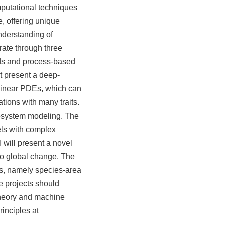
mputational techniques
, offering unique
understanding of
trate through three
ds and process-based
st present a deep-
linear PDEs, which can
tions with many traits.
cosystem modeling. The
ls with complex
 will present a novel
 to global change. The
es, namely species-area
e projects should
theory and machine
inciples at