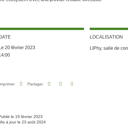
DATE
LOCALISATION
Complément lieu
Le 20 février 2023
LIPhy, salle de co
Complément date
14:00
Partager sur Facebook
Partager sur LinkedIn
Imprimer
Partager
Partager l'URL de cette page
Publié le 19 février 2023
Mis à jour le 23 août 2024