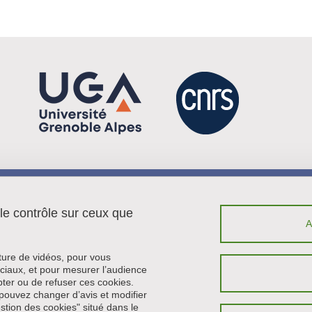
Menu footer
Contact
 le contrôle sur ceux que
Plan du site
Crédits
Mentions légales
cture de vidéos, pour vous
Données personnelles
ciaux, et pour mesurer l’audience
ter ou de refuser ces cookies.
Politique des cookies
pouvez changer d’avis et modifier
Gestion des cookies
estion des cookies" situé dans le