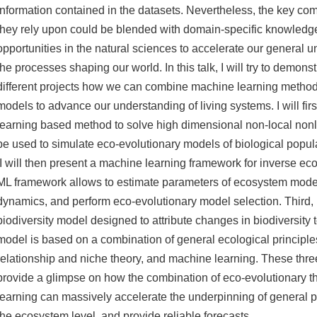
information contained in the datasets. Nevertheless, the key co
they rely upon could be blended with domain-specific knowledge
opportunities in the natural sciences to accelerate our general 
the processes shaping our world. In this talk, I will try to demons
different projects how we can combine machine learning metho
models to advance our understanding of living systems. I will fir
learning based method to solve high dimensional non-local non
be used to simulate eco-evolutionary models of biological popula
I will then present a machine learning framework for inverse e
ML framework allows to estimate parameters of ecosystem mode
dynamics, and perform eco-evolutionary model selection. Third, I
biodiversity model designed to attribute changes in biodiversity
model is based on a combination of general ecological principl
relationship and niche theory, and machine learning. These thre
provide a glimpse on how the combination of eco-evolutionary 
learning can massively accelerate the underpinning of general pr
the ecosystem level, and provide reliable forecasts.