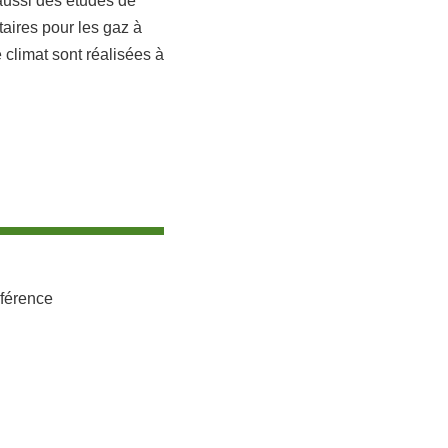
 aussi des études de
taires pour les gaz à
 climat sont réalisées à
nférence