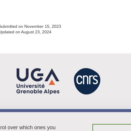
Submitted on November 15, 2023
Updated on August 23, 2024
Menu footer
Contact
trol over which ones you
Sitemap