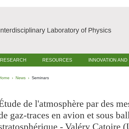
Interdisciplinary Laboratory of Physics
RESEARCH
RESOURCES
INNOVATION AND
Breadcrumb
Home
News
Seminars
pale Sidebar
Étude de l'atmosphère par des mes
de gaz-traces en avion et sous bal
stratosphérique - Valéry Catoire (