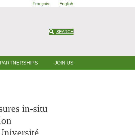
Français
English
SEARCH
 PARTNERSHIPS
JOIN US
ures in-situ
lon
Université