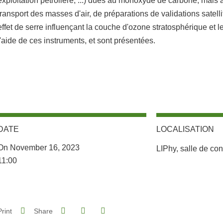
exploitation pétrolière, ...) dues au monoxyde de carbone, mais
transport des masses d'air, de préparations de validations satelli
effet de serre influençant la couche d'ozone stratosphérique et le
l'aide de ces instruments, et sont présentées.
DATE
LOCALISATION
Complément lieu
On November 16, 2023
LIPhy, salle de co
Complément date
11:00
Share on Facebook
Share on LinkedIn
Print
Share
Share this page URL