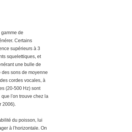
ge gamme de
énérer. Certains
ence supérieurs à 3
nts squelettiques, et
énérant une bulle de
re des sons de moyenne
 des cordes vocales, à
nces (20-500 Hz) sont
 que l'on trouve chez la
r 2006).
bilité du poisson, lui
ager à l'horizontale. On