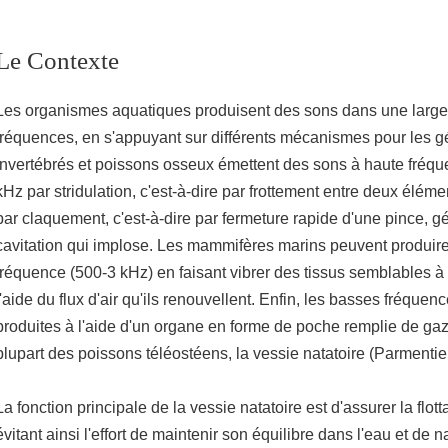
Le Contexte
Les organismes aquatiques produisent des sons dans une lar
fréquences, en s'appuyant sur différents mécanismes pour les g
invertébrés et poissons osseux émettent des sons à haute fréqu
kHz par stridulation, c'est-à-dire par frottement entre deux éléme
par claquement, c'est-à-dire par fermeture rapide d'une pince, g
cavitation qui implose. Les mammifères marins peuvent produi
fréquence (500-3 kHz) en faisant vibrer des tissus semblables à
l'aide du flux d'air qu'ils renouvellent. Enfin, les basses fréque
produites à l'aide d'un organe en forme de poche remplie de gaz
plupart des poissons téléostéens, la vessie natatoire (Parmentie
La fonction principale de la vessie natatoire est d'assurer la flotta
évitant ainsi l'effort de maintenir son équilibre dans l'eau et de n