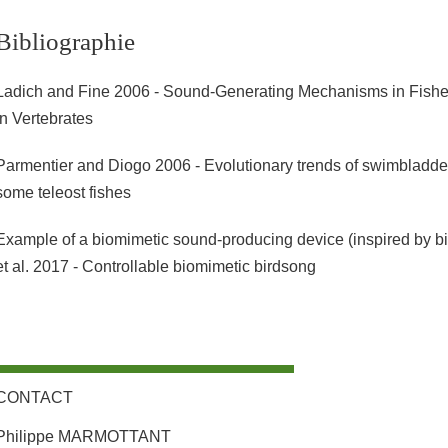
Bibliographie
Ladich and Fine 2006 - Sound-Generating Mechanisms in Fishes
in Vertebrates
Parmentier and Diogo 2006 - Evolutionary trends of swimbladd
some teleost fishes
Example of a biomimetic sound-producing device (inspired by bi
et al. 2017 - Controllable biomimetic birdsong
CONTACT
Philippe MARMOTTANT