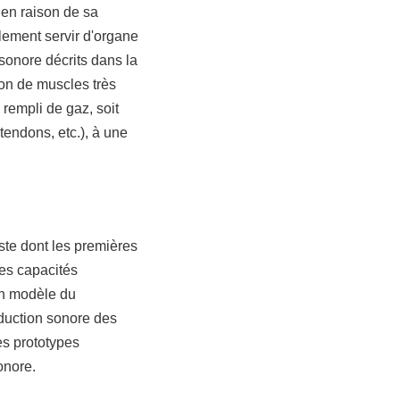
 en raison de sa
alement servir d'organe
sonore décrits dans la
tion de muscles très
rempli de gaz, soit
 tendons, etc.), à une
aste dont les premières
des capacités
 un modèle du
oduction sonore des
es prototypes
onore.