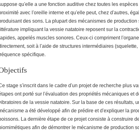
suppose qu'elle a une fonction auditive chez toutes les espèces
proximité avec l'oreille interne et qu'elle peut, chez d'autres, ég
produisant des sons. La plupart des mécanismes de production 
littérature impliquant la vessie natatoire reposent sur la contrac
rapides, appelés muscles sonores. Ceux-ci compriment l'organe 
directement, soit à l'aide de structures intermédiaires (squelette,
fréquence spécifique.
Objectifs
Ce stage s'inscrit dans le cadre d'un projet de recherche plus v
étapes ont porté sur l'évaluation des propriétés mécaniques et 
vibratoires de la vessie natatoire. Sur la base de ces résultats,
mécanisme a été développé afin de prédire et d'expliquer la pr
poissons. La dernière étape de ce projet consiste à construire d
biomimétiques afin de démontrer le mécanisme de production s