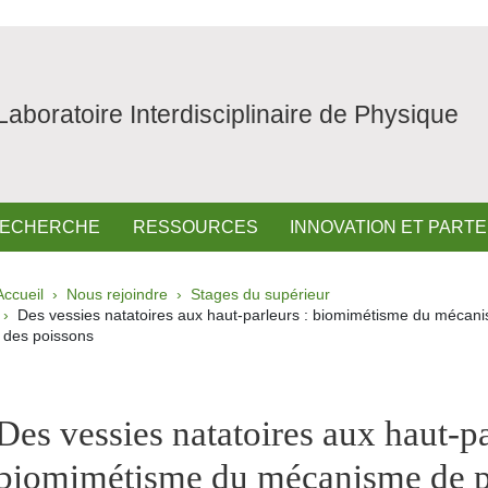
Laboratoire Interdisciplinaire de Physique
ECHERCHE
RESSOURCES
INNOVATION ET PART
Fil d'Ariane
Accueil
Nous rejoindre
Stages du supérieur
Des vessies natatoires aux haut-parleurs : biomimétisme du mécan
des poissons
pale Sidebar
Des vessies natatoires aux haut-pa
biomimétisme du mécanisme de p