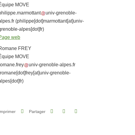
Équipe MOVE
philippe.marmottant
univ-grenoble-
alpes.fr
(philippe[dot]marmottant[at]univ-
grenoble-alpes[dot]fr)
Page web
Romane FREY
Équipe MOVE
romane.frey
univ-grenoble-alpes.fr
(romane[dot]frey[at]univ-grenoble-
alpes[dot]fr)
Partager sur Facebook
Partager sur LinkedIn
Imprimer
Partager
Partager l'URL de cette page