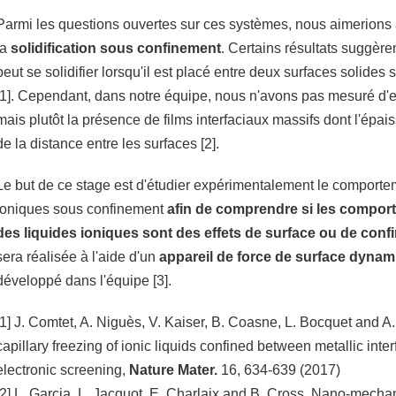
Parmi les questions ouvertes sur ces systèmes, nous aimerions
la
solidification sous confinement
. Certains résultats suggère
peut se solidifier lorsqu'il est placé entre deux surfaces solide
[1]. Cependant, dans notre équipe, nous n'avons pas mesuré d'e
mais plutôt la présence de films interfaciaux massifs dont l'épa
de la distance entre les surfaces [2].
Le but de ce stage est d'étudier expérimentalement le comporte
ioniques sous confinement
afin de comprendre si les compor
des liquides ioniques sont des effets de surface ou de con
sera réalisée à l'aide d'un
appareil de force de surface dyna
développé dans l'équipe [3].
[1] J. Comtet, A. Niguès, V. Kaiser, B. Coasne, L. Bocquet and A
capillary freezing of ionic liquids confined between metallic inter
electronic screening,
Nature Mater.
16, 634-639 (2017)
[2] L. Garcia, L. Jacquot, E. Charlaix and B. Cross, Nano-mechani