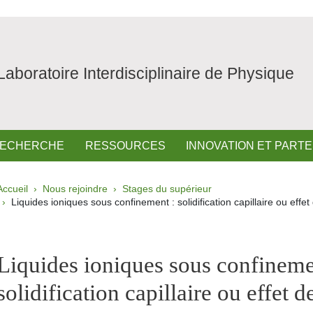
Laboratoire Interdisciplinaire de Physique
ECHERCHE
RESSOURCES
INNOVATION ET PART
Fil d'Ariane
Accueil
Nous rejoindre
Stages du supérieur
Liquides ioniques sous confinement : solidification capillaire ou effet
pale Sidebar
Liquides ioniques sous confineme
solidification capillaire ou effet d