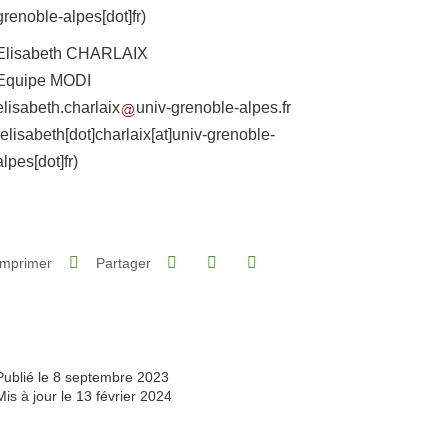
grenoble-alpes[dot]fr)
Elisabeth CHARLAIX
Equipe MODI
elisabeth.charlaix
univ-grenoble-alpes.fr
(elisabeth[dot]charlaix[at]univ-grenoble-
alpes[dot]fr)
Partager sur Facebook
Partager sur LinkedIn
Imprimer
Partager
Partager l'URL de cette page
Publié le 8 septembre 2023
Mis à jour le 13 février 2024