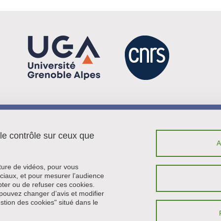
Menu footer
Contact
 le contrôle sur ceux que
Plan du site
Crédits
Mentions légales
cture de vidéos, pour vous
Données personnelles
ciaux, et pour mesurer l’audience
ter ou de refuser ces cookies.
Politique des cookies
pouvez changer d’avis et modifier
Gestion des cookies
estion des cookies" situé dans le
Accessibilité : non conforme
Intranet