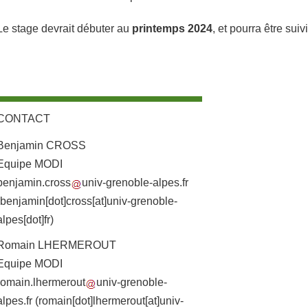
Le stage devrait débuter au
printemps 2024
, et pourra être suiv
CONTACT
Benjamin CROSS
Equipe MODI
benjamin.cross
univ-grenoble-alpes.fr
(benjamin[dot]cross[at]univ-grenoble-
alpes[dot]fr)
Romain LHERMEROUT
Equipe MODI
romain.lhermerout
univ-grenoble-
alpes.fr
(romain[dot]lhermerout[at]univ-