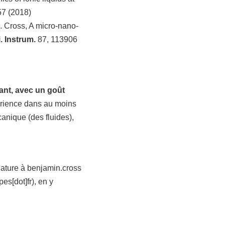
7 (2018)
B. Cross, A micro-nano-
. Instrum.
87, 113906
ant, avec un goût
érience dans au moins
anique (des fluides),
dature à
benjamin.cross
es[dot]fr)
, en y