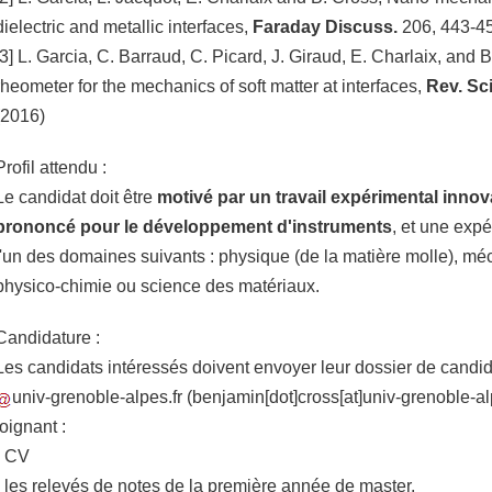
dielectric and metallic interfaces,
Faraday Discuss.
206, 443-45
[3] L. Garcia, C. Barraud, C. Picard, J. Giraud, E. Charlaix, and 
rheometer for the mechanics of soft matter at interfaces,
Rev. Sci
(2016)
Profil attendu :
Le candidat doit être
motivé par un travail expérimental innov
prononcé pour le développement d'instruments
, et une exp
l'un des domaines suivants : physique (de la matière molle), méc
physico-chimie ou science des matériaux.
Candidature :
Les candidats intéressés doivent envoyer leur dossier de candi
univ-grenoble-alpes.fr
(benjamin[dot]cross[at]univ-grenoble-alp
joignant :
- CV
- les relevés de notes de la première année de master.