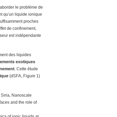
 aborder le problème de
nt qu'un liquide ionique
s suffisamment proches
ffet de confinement,
isseur est indépendante
ment des liquides
tements exotiques
finement
. Cette étude
mique
(dSFA, Figure 1)
. Siria, Nanoscale
faces and the role of
cs of ionic liquids at