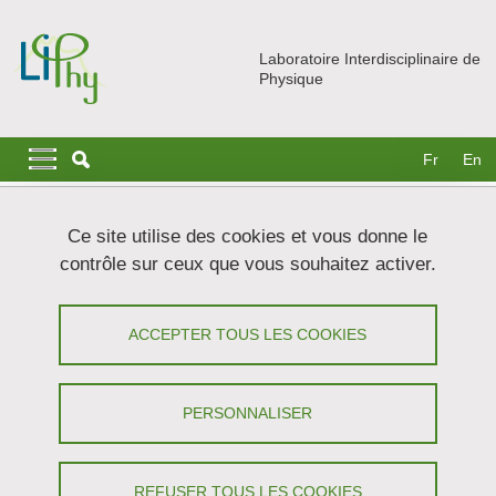
Aller au contenu principal
Gestion des cookies
Laboratoire Interdisciplinaire de
Physique
Navigation principale
Navigation principale mobile
Fr
En
Fil d'Ariane
Accueil
Nous rejoindre
Stages du supérieur
Ce site utilise des cookies et vous donne le
Imagerie du réseau cellulaire dentaire par super-résolution en
contrôle sur ceux que vous souhaitez activer.
apprentissage profond
Imagerie du réseau cellulaire dentaire
ACCEPTER TOUS LES COOKIES
par super-résolution en apprentissage
profond
PERSONNALISER
Partager sur Facebook
Partager sur LinkedIn
Imprimer
Partager
REFUSER TOUS LES COOKIES
Partager l'URL de cette page