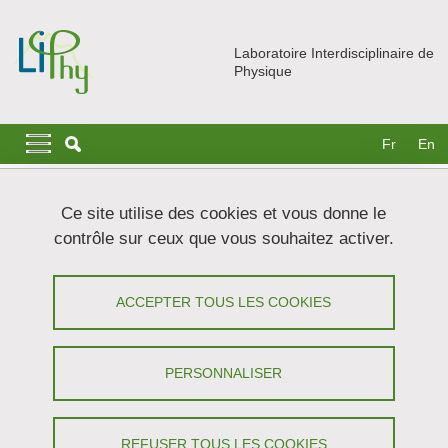
Aller au contenu principal
Gestion des cookies
Laboratoire Interdisciplinaire de
Physique
Navigation principale
Navigation principale mobile
Fr
En
Fil d'Ariane
Accueil
Nous rejoindre
Stages du supérieur
Ce site utilise des cookies et vous donne le
Croissance tissulaire et homéostasie dans des conditions de
contrôle sur ceux que vous souhaitez activer.
ressources limitées
Croissance tissulaire et homéostasie
ACCEPTER TOUS LES COOKIES
dans des conditions de ressources
limitées
PERSONNALISER
Partager sur Facebook
Partager sur LinkedIn
Imprimer
Partager
REFUSER TOUS LES COOKIES
Partager l'URL de cette page