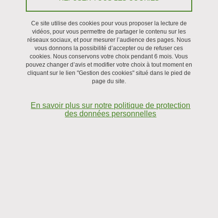
Ce site utilise des cookies pour vous proposer la lecture de
Recrutement
vidéos, pour vous permettre de partager le contenu sur les
réseaux sociaux, et pour mesurer l’audience des pages. Nous
vous donnons la possibilité d’accepter ou de refuser ces
cookies. Nous conservons votre choix pendant 6 mois. Vous
pouvez changer d’avis et modifier votre choix à tout moment en
cliquant sur le lien "Gestion des cookies" situé dans le pied de
page du site.
En savoir plus sur notre politique de protection
des données personnelles
Dynamique et taille finale d'une colonie cellulaire en croissance. La
théorie « ouvre » une région dans laquelle une taille finale finie non nulle