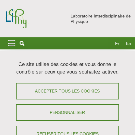
Aller au contenu principal
Gestion des cookies
Laboratoire Interdisciplinaire de
Physique
Navigation principale
Navigation principale mobile
Fr
En
Fil d'Ariane
Accueil
Nous rejoindre
Post-Docs
Ce site utilise des cookies et vous donne le
Forces exercées par des milieux granulaires gonflants à l'aide
contrôle sur ceux que vous souhaitez activer.
de graines et de billes d'hydrogel
Forces exercées par des milieux
ACCEPTER TOUS LES COOKIES
granulaires gonflants à l'aide de graines
et de billes d'hydrogel
PERSONNALISER
Partager sur Facebook
Partager sur LinkedIn
Imprimer
Partager
REFUSER TOUS LES COOKIES
Partager l'URL de cette page