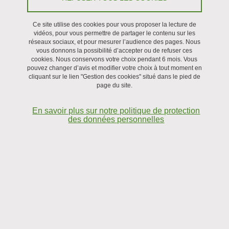
Ce site utilise des cookies pour vous proposer la lecture de
vidéos, pour vous permettre de partager le contenu sur les
réseaux sociaux, et pour mesurer l’audience des pages. Nous
vous donnons la possibilité d’accepter ou de refuser ces
cookies. Nous conservons votre choix pendant 6 mois. Vous
pouvez changer d’avis et modifier votre choix à tout moment en
cliquant sur le lien "Gestion des cookies" situé dans le pied de
Philippe Marmottant, Catherine Quilliet, Benjamin Dollet,
page du site.
Pierre Thibault, Olivier Stephan
En savoir plus sur notre politique de protection
des données personnelles
La physique des plantes est une discipline jeune, qui explore les
propriétés surprenantes des plantes : mouvements rapides par
exemple lors de la cavitation de la sève sous pression négative,
changement de formes lors d'un changement d'humidité,
communication par contact entre cellules végétales. Cette
thématique se prolonge également avec la production de
biomasse par les algues dans l’optique de contribuer
significativement à la décarbonation par la captation de CO
, et
2
aussi avec la production de biomatériaux cellulaires dans l’optique