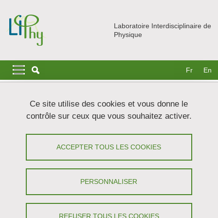
Aller au contenu principal
Gestion des cookies
Laboratoire Interdisciplinaire de
Physique
Navigation principale
Navigation principale mobile
Fr
En
Fil d'Ariane
Accueil
Recherche
Equipes
MOVE
Ce site utilise des cookies et vous donne le
Plantes, algues, cellules et biomasse
contrôle sur ceux que vous souhaitez activer.
Plantes, algues, cellules et biomasse
ACCEPTER TOUS LES COOKIES
Partager sur Facebook
Partager sur LinkedIn
Imprimer
Partager
Partager l'URL de cette page
PERSONNALISER
REFUSER TOUS LES COOKIES