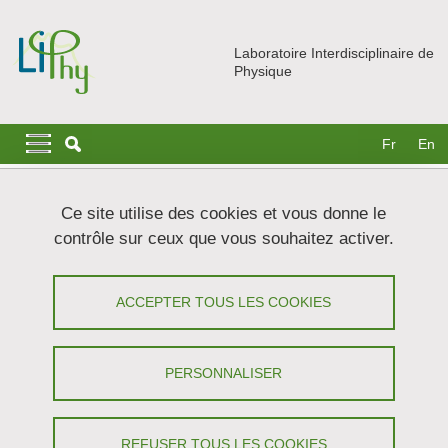
Aller au contenu principal
Gestion des cookies
Laboratoire Interdisciplinaire de
Physique
Navigation principale
Navigation principale mobile
Fr
En
Fil d'Ariane
Accueil
Recherche
Equipes
BIOP
Ce site utilise des cookies et vous donne le
Réponse au stress et formation de biofilm chez E. coli
contrôle sur ceux que vous souhaitez activer.
Réponse au stress et formation de
ACCEPTER TOUS LES COOKIES
biofilm chez E. coli
Partager sur Facebook
Partager sur LinkedIn
PERSONNALISER
Imprimer
Partager
Partager l'URL de cette page
REFUSER TOUS LES COOKIES