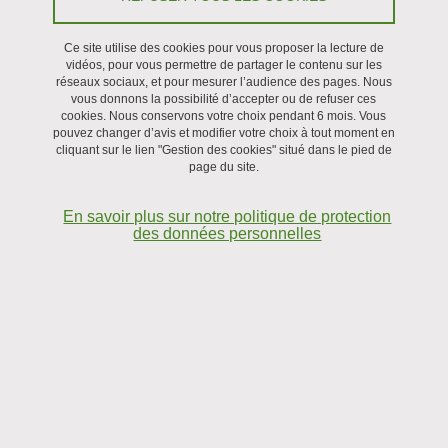
Régulation de la réponse généralisée au stress
et contrôle de la formation de biofilm par E.
Ce site utilise des cookies pour vous proposer la lecture de
vidéos, pour vous permettre de partager le contenu sur les
coli
réseaux sociaux, et pour mesurer l’audience des pages. Nous
vous donnons la possibilité d’accepter ou de refuser ces
Stéphan Lacour
cookies. Nous conservons votre choix pendant 6 mois. Vous
pouvez changer d’avis et modifier votre choix à tout moment en
cliquant sur le lien "Gestion des cookies" situé dans le pied de
Étude de la réponse au stress chez
E. coli
page du site.
RpoS est un régulateur clé de la réponse généralisée à des stress
En savoir plus sur notre politique de protection
de natures variées chez la bactérie
Escherichia coli
. Son régulon a
des données personnelles
été étudié au moyen de puces à ADN, RNA-seq ChIP et de
mesures d’expression individuelle de gènes à l’aide de protéine
rapportrice comme la GFP. Nous essayons de comprendre la
fonction d’autres protéines qui affecte l’activité de ce facteur sigma
alternatif de l’ARN polymérase. Nos études antérieures se sont
portées tout d’abord sur la fonction de la protéine Crl dont nous
étudions aussi la régulation. Nous étudions à présent d’autres
modulateurs de transcription dépourvus de motif de liaison à l’ADN