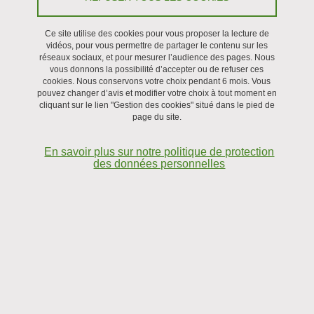
Doc, MC2)​
Ce site utilise des cookies pour vous proposer la lecture de
vidéos, pour vous permettre de partager le contenu sur les
Partager sur Facebook
Partager sur LinkedIn
Imprimer
Partager
réseaux sociaux, et pour mesurer l’audience des pages. Nous
Partager l'URL de cette page
vous donnons la possibilité d’accepter ou de refuser ces
cookies. Nous conservons votre choix pendant 6 mois. Vous
pouvez changer d’avis et modifier votre choix à tout moment en
cliquant sur le lien "Gestion des cookies" situé dans le pied de
Séminaire
page du site.
Le 26 juin 2026
En savoir plus sur notre politique de protection
des données personnelles