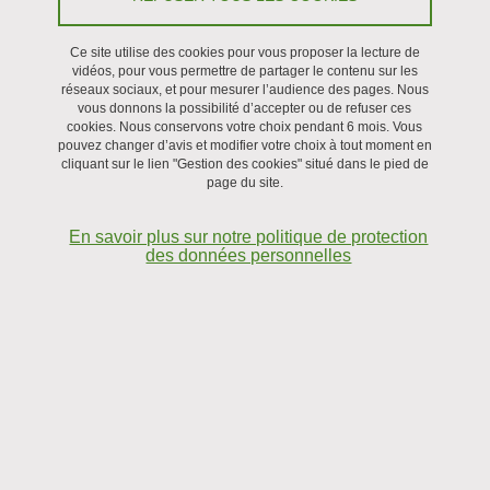
a confined polymer have in common?
Ce site utilise des cookies pour vous proposer la lecture de
Bubbles! - Bastien LEBREUX (MODI)
vidéos, pour vous permettre de partager le contenu sur les
réseaux sociaux, et pour mesurer l’audience des pages. Nous
// Carlos ARAUZ-MORENO
vous donnons la possibilité d’accepter ou de refuser ces
(OPTIMA)
cookies. Nous conservons votre choix pendant 6 mois. Vous
pouvez changer d’avis et modifier votre choix à tout moment en
cliquant sur le lien "Gestion des cookies" situé dans le pied de
page du site.
Partager sur Facebook
Partager sur LinkedIn
Imprimer
Partager
Partager l'URL de cette page
En savoir plus sur notre politique de protection
des données personnelles
Séminaire
Le 4 avril 2025