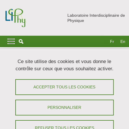
Aller au contenu principal
Gestion des cookies
Laboratoire Interdisciplinaire de
Physique
Navigation principale
Navigation principale mobile
Fr
En
Fil d'Ariane
Accueil
Actualités
Séminaires
Ce site utilise des cookies et vous donne le
contrôle sur ceux que vous souhaitez activer.
(Why) Are there powerlaw
earthquakes?
ACCEPTER TOUS LES COOKIES
Partager sur Facebook
Partager sur LinkedIn
Imprimer
Partager
PERSONNALISER
Partager l'URL de cette page
Séminaire
REFUSER TOUS LES COOKIES