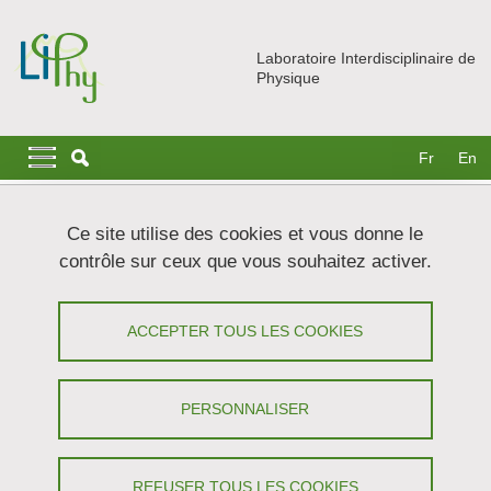
Aller au contenu principal
Gestion des cookies
Laboratoire Interdisciplinaire de
Physique
Navigation principale
Navigation principale mobile
Fr
En
Fil d'Ariane
Accueil
Actualités
Ce site utilise des cookies et vous donne le
contrôle sur ceux que vous souhaitez activer.
Variational two-scale models in
elasticity
ACCEPTER TOUS LES COOKIES
Partager sur Facebook
Partager sur LinkedIn
Imprimer
Partager
PERSONNALISER
Partager l'URL de cette page
Séminaire
REFUSER TOUS LES COOKIES