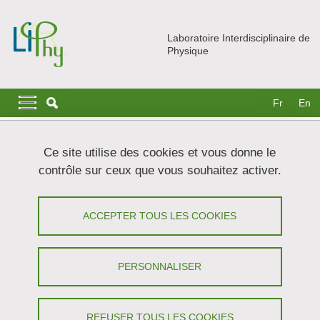
Aller au contenu principal
Gestion des cookies
Laboratoire Interdisciplinaire de
Physique
Navigation principale
Navigation principale mobile
Fr
En
Fil d'Ariane
Accueil
Actualités
Soutenances
Ce site utilise des cookies et vous donne le
contrôle sur ceux que vous souhaitez activer.
Thèse : Effet mémoire de translation
dans des fibres optiques multimodes à
ACCEPTER TOUS LES COOKIES
cœur carré
PERSONNALISER
Partager sur Facebook
Partager sur LinkedIn
Imprimer
Partager
Partager l'URL de cette page
REFUSER TOUS LES COOKIES