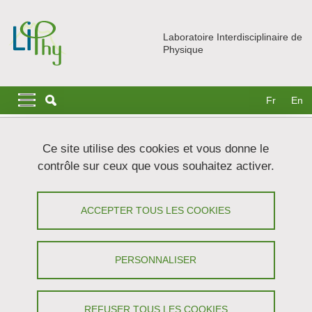
Aller au contenu principal
Gestion des cookies
Laboratoire Interdisciplinaire de
Physique
Navigation principale
Navigation principale mobile
Fr
En
Fil d'Ariane
Accueil
Actualités
Séminaires
Ce site utilise des cookies et vous donne le
Structure and transport in 2D-nanoconfined electrolytes
contrôle sur ceux que vous souhaitez activer.
Structure and transport in 2D-
ACCEPTER TOUS LES COOKIES
nanoconfined electrolytes - Damien
Toquer (ENS Paris)
PERSONNALISER
Partager sur Facebook
Partager sur LinkedIn
Imprimer
Partager
Partager l'URL de cette page
REFUSER TOUS LES COOKIES