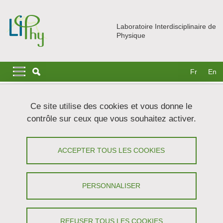
Aller au contenu principal
Gestion des cookies
Laboratoire Interdisciplinaire de
Physique
Navigation principale
Navigation principale mobile
Fr
En
Fil d'Ariane
Accueil
Actualités
Séminaires
Ce site utilise des cookies et vous donne le
Seismic fault dynamics: insights from lab experiments
contrôle sur ceux que vous souhaitez activer.
Seismic fault dynamics: insights from
ACCEPTER TOUS LES COOKIES
lab experiments - Elsa Bayart (MODI,
LIPhy)
PERSONNALISER
Partager sur Facebook
Partager sur LinkedIn
Imprimer
Partager
Partager l'URL de cette page
REFUSER TOUS LES COOKIES