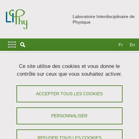
Aller au contenu principal
Gestion des cookies
Laboratoire Interdisciplinaire de
Physique
Navigation principale
Navigation principale mobile
Fr
En
Fil d'Ariane
Accueil
Actualités
Médiation scientifique
Ce site utilise des cookies et vous donne le
contrôle sur ceux que vous souhaitez activer.
Prélèvement de plancton au lac de
Laffrey
ACCEPTER TOUS LES COOKIES
Partager sur Facebook
Partager sur LinkedIn
Imprimer
Partager
PERSONNALISER
Partager l'URL de cette page
Journée d'étude
/
Culture scientifique
REFUSER TOUS LES COOKIES