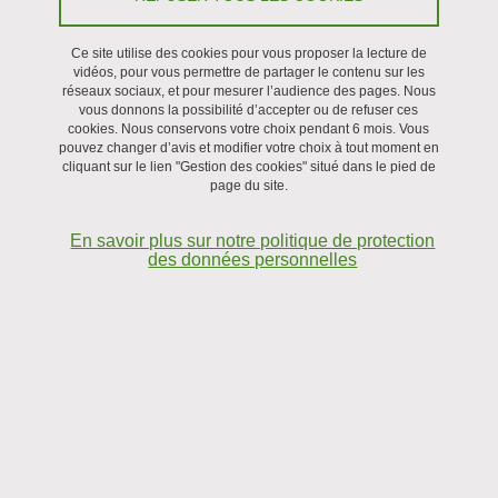
Le 6 juillet 2022
Ce site utilise des cookies pour vous proposer la lecture de
vidéos, pour vous permettre de partager le contenu sur les
réseaux sociaux, et pour mesurer l’audience des pages. Nous
vous donnons la possibilité d’accepter ou de refuser ces
cookies. Nous conservons votre choix pendant 6 mois. Vous
pouvez changer d’avis et modifier votre choix à tout moment en
cliquant sur le lien "Gestion des cookies" situé dans le pied de
page du site.
En savoir plus sur notre politique de protection
des données personnelles
Jeudi 9 juin, huit enseignants de collèges Isèrois se sont
jetés à l'eau pour explorer le plancton du grand Lac de