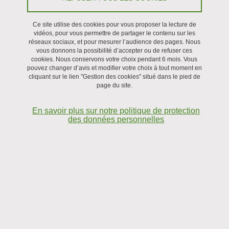
Transport of Confined Ionic Solutions
Ce site utilise des cookies pour vous proposer la lecture de
Partager sur Facebook
Partager sur LinkedIn
vidéos, pour vous permettre de partager le contenu sur les
Imprimer
Partager
réseaux sociaux, et pour mesurer l’audience des pages. Nous
Partager l'URL de cette page
vous donnons la possibilité d’accepter ou de refuser ces
cookies. Nous conservons votre choix pendant 6 mois. Vous
pouvez changer d’avis et modifier votre choix à tout moment en
Séminaire
cliquant sur le lien "Gestion des cookies" situé dans le pied de
page du site.
Le 9 février 2024
En savoir plus sur notre politique de protection
des données personnelles