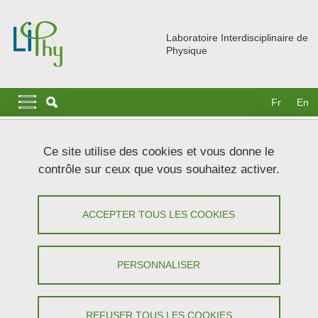
Aller au contenu principal
Gestion des cookies
Laboratoire Interdisciplinaire de
Physique
Navigation principale
Navigation principale mobile
Fr
En
Fil d'Ariane
Accueil
Actualités
Séminaires
Ce site utilise des cookies et vous donne le
contrôle sur ceux que vous souhaitez activer.
[Non-Permanents Only] Cross-Modality
Super-Resolution of Cellular Networks
ACCEPTER TOUS LES COOKIES
in Mineralized Tissues Using Deep
Learning to Achieve Full Organ
PERSONNALISER
Imaging // Direct Experimental
Evidence of Classical Theory for the
REFUSER TOUS LES COOKIES