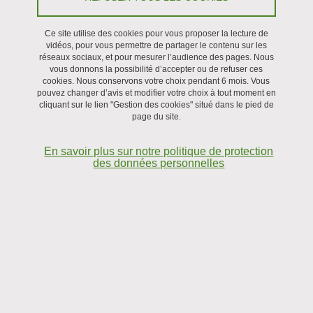
Partager sur Facebook
Partager sur LinkedIn
Imprimer
Partager
Partager l'URL de cette page
Ce site utilise des cookies pour vous proposer la lecture de
vidéos, pour vous permettre de partager le contenu sur les
réseaux sociaux, et pour mesurer l’audience des pages. Nous
Séminaire
vous donnons la possibilité d’accepter ou de refuser ces
cookies. Nous conservons votre choix pendant 6 mois. Vous
pouvez changer d’avis et modifier votre choix à tout moment en
Le 3 juin 2025
cliquant sur le lien "Gestion des cookies" situé dans le pied de
page du site.
En savoir plus sur notre politique de protection
des données personnelles