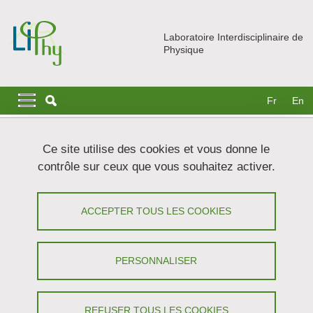
Aller au contenu principal
Gestion des cookies
Laboratoire Interdisciplinaire de
Physique
Navigation principale
Navigation principale mobile
Fr
En
Fil d'Ariane
Accueil
Actualités
Séminaires
Ce site utilise des cookies et vous donne le
From a national to a European Time & Frequency network:
contrôle sur ceux que vous souhaitez activer.
from REFIMEVE to FOREST
From a national to a European Time &
ACCEPTER TOUS LES COOKIES
Frequency network: from REFIMEVE
to FOREST - Christian Chardonnet
PERSONNALISER
(LPL, Paris)
REFUSER TOUS LES COOKIES