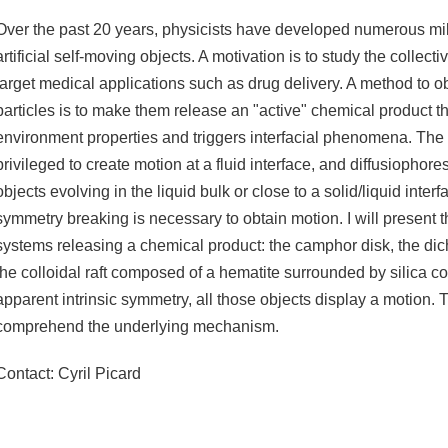
Over the past 20 years, physicists have developed numerous mil
artificial self-moving objects. A motivation is to study the collect
target medical applications such as drug delivery. A method to 
particles is to make them release an "active" chemical product th
environment properties and triggers interfacial phenomena. The 
privileged to create motion at a fluid interface, and diffusiophore
objects evolving in the liquid bulk or close to a solid/liquid interf
symmetry breaking is necessary to obtain motion. I will present
systems releasing a chemical product: the camphor disk, the d
the colloidal raft composed of a hematite surrounded by silica col
apparent intrinsic symmetry, all those objects display a motion. T
comprehend the underlying mechanism.
Contact: Cyril Picard