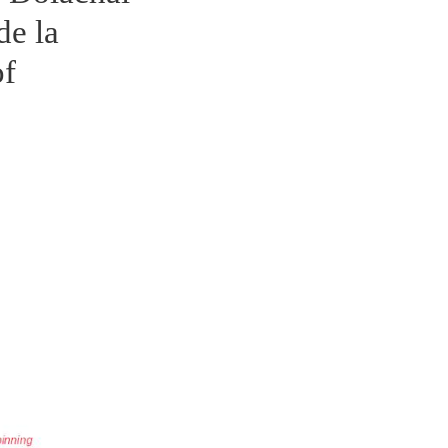
de la
of