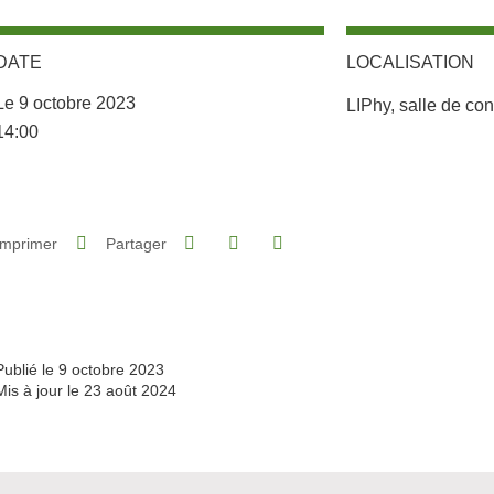
DATE
LOCALISATION
Complément lieu
Le 9 octobre 2023
LIPhy, salle de co
Complément date
14:00
Partager sur Facebook
Partager sur LinkedIn
Imprimer
Partager
Partager l'URL de cette page
Publié le 9 octobre 2023
Mis à jour le 23 août 2024