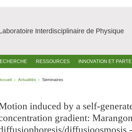
Laboratoire Interdisciplinaire de Physique
ECHERCHE
RESSOURCES
INNOVATION ET PART
Fil d'Ariane
Accueil
Actualités
Séminaires
pale Sidebar
Motion induced by a self-generat
concentration gradient: Marangon
diffusiophoresis/diffusioosmosis 