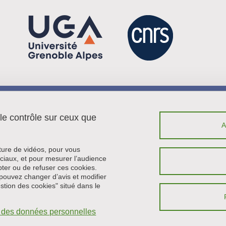
Menu footer
Contact
 le contrôle sur ceux que
Plan du site
Crédits
Mentions légales
cture de vidéos, pour vous
Données personnelles
ciaux, et pour mesurer l’audience
ter ou de refuser ces cookies.
Politique des cookies
pouvez changer d’avis et modifier
Gestion des cookies
estion des cookies" situé dans le
Accessibilité : non conforme
Intranet
on des données personnelles
Se connecter