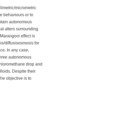
limetric/micrometric
ive behaviours or to
obtain autonomous
at alters surrounding
Marangoni effect is
sis/diffusioosmosis for
ace. In any case,
 three autonomous
ichloromethane drop and
loids. Despite their
he objective is to