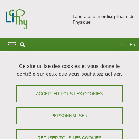
Aller au contenu principal
Gestion des cookies
Laboratoire Interdisciplinaire de
Physique
Navigation principale
Navigation principale mobile
Fr
En
Fil d'Ariane
Accueil
Actualités
Séminaires
Ce site utilise des cookies et vous donne le
De la microfluidique à l'électronique quantique : micro et nano-
contrôle sur ceux que vous souhaitez activer.
fabrication à l'Institut Néel
De la microfluidique à l'électronique
ACCEPTER TOUS LES COOKIES
quantique : micro et nano-fabrication à
l'Institut Néel - Jean-Francois Motte
PERSONNALISER
(Institut Néel, Grenoble)
REFUSER TOUS LES COOKIES