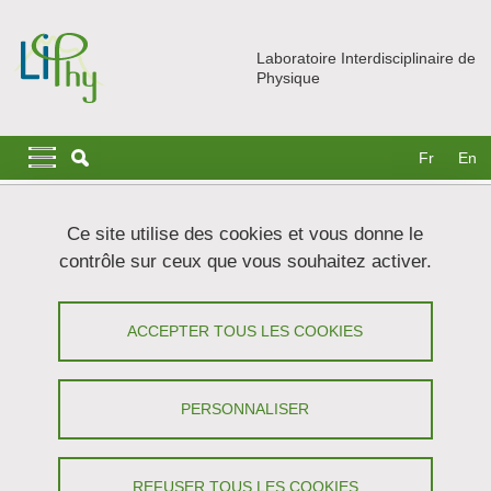
Aller au contenu principal
Gestion des cookies
Laboratoire Interdisciplinaire de
Physique
Navigation principale
Navigation principale mobile
Fr
En
Fil d'Ariane
Accueil
Actualités
Séminaires
Ce site utilise des cookies et vous donne le
Mesoscale properties of biomolecular condensates emerge
contrôle sur ceux que vous souhaitez activer.
from nanoscale dynamics
Mesoscale properties of biomolecular
ACCEPTER TOUS LES COOKIES
condensates emerge from nanoscale
dynamics - Nicola Galvanetto
PERSONNALISER
(University of Zürich, Switzerland)
REFUSER TOUS LES COOKIES