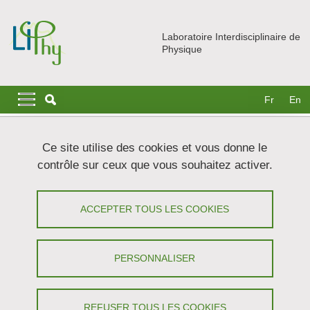
Aller au contenu principal
Gestion des cookies
Laboratoire Interdisciplinaire de
Physique
Navigation principale
Navigation principale mobile
Fr
En
Fil d'Ariane
Accueil
Actualités
À la une
Ce site utilise des cookies et vous donne le
L'intelligence artificielle au service de mesures optiques à la
contrôle sur ceux que vous souhaitez activer.
limite ultime de précision
L'intelligence artificielle au service de
ACCEPTER TOUS LES COOKIES
mesures optiques à la limite ultime de
précision
PERSONNALISER
Partager sur Facebook
Partager sur LinkedIn
Imprimer
Partager
REFUSER TOUS LES COOKIES
Partager l'URL de cette page