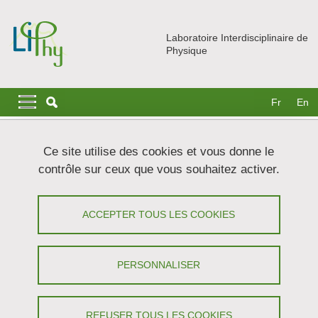
Aller au contenu principal
Gestion des cookies
Laboratoire Interdisciplinaire de
Physique
Navigation principale
Navigation principale mobile
Fr
En
Fil d'Ariane
Accueil
Actualités
Médiation scientifique
Ce site utilise des cookies et vous donne le
contrôle sur ceux que vous souhaitez activer.
Lancement du projet « égalité des
sciences » à l'E2C Isère
ACCEPTER TOUS LES COOKIES
Partager sur Facebook
Partager sur LinkedIn
Imprimer
Partager
PERSONNALISER
Partager l'URL de cette page
Culture scientifique
REFUSER TOUS LES COOKIES