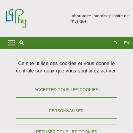
Aller au contenu principal
Gestion des cookies
Laboratoire Interdisciplinaire de
Physique
Navigation principale
Navigation principale mobile
Fr
En
Fil d'Ariane
Accueil
Actualités
À la une
Ce site utilise des cookies et vous donne le
Enregistrer les spectres d'absorption de molécules gazeuses
contrôle sur ceux que vous souhaitez activer.
avec une cavité optique de haute finesse
Enregistrer les spectres d'absorption de
ACCEPTER TOUS LES COOKIES
molécules gazeuses avec une cavité
optique de haute finesse
PERSONNALISER
Partager sur Facebook
Partager sur LinkedIn
Imprimer
Partager
REFUSER TOUS LES COOKIES
Partager l'URL de cette page